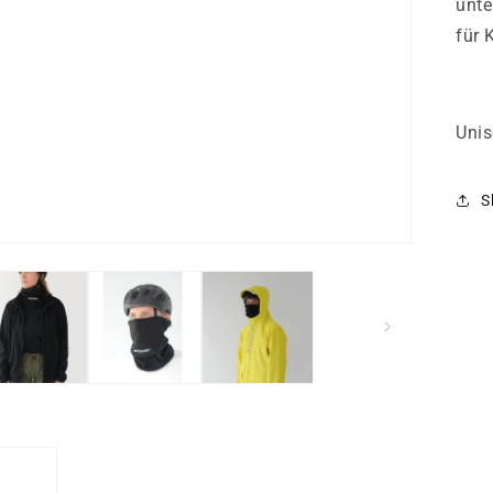
unte
für 
Unis
S