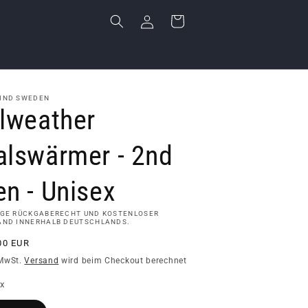
Einloggen
Warenkorb
IND SWEDEN
llweather
alswärmer - 2nd
n - Unisex
AGE RÜCKGABERECHT UND KOSTENLOSER
AND INNERHALB DEUTSCHLANDS.
aler
00 EUR
s
 MwSt.
Versand
wird beim Checkout berechnet
x