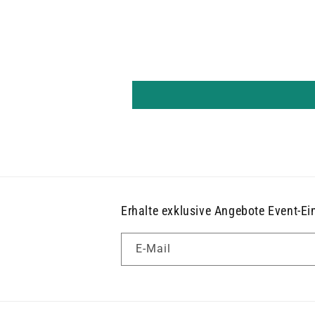
Erhalte exklusive Angebote Event-Ei
E-Mail
sehr gute Regenjacke für den
täglichen Pendler
Ich nutze die
Medvind-Regenjacke für meinen
täglichen Arbeitsweg (30 km am