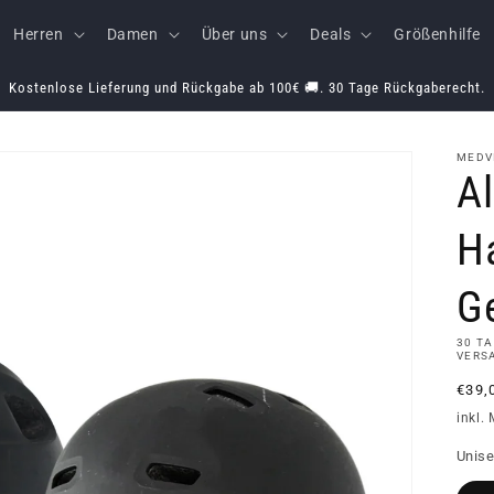
Herren
Damen
Über uns
Deals
Größenhilfe
Kostenlose Lieferung und Rückgabe ab 100€ 🚚. 30 Tage Rückgaberecht.
MEDV
A
H
Ge
30 T
VERS
Norm
€39,
Prei
inkl.
Unise