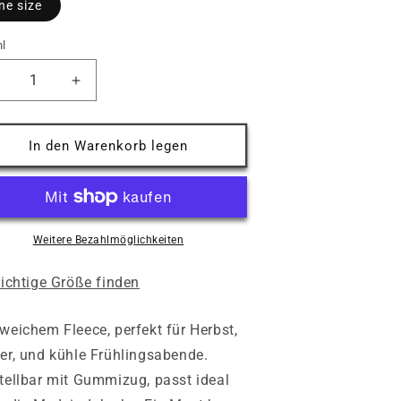
ne size
l
erringere
Erhöhe
ie
die
enge
Menge
ür
für
In den Warenkorb legen
llweather
Allweather
alswärmer
Halswärmer
-
nd
2nd
en
Gen
Weitere Bezahlmöglichkeiten
-
nisex
Unisex
richtige Größe finden
weichem Fleece, perfekt für Herbst,
er, und kühle Frühlingsabende.
tellbar mit Gummizug, passt ideal