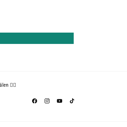
len 👇🏻
Facebook
Instagram
YouTube
TikTok