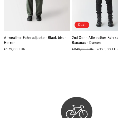
Deal
Allweather Fahrradjacke - Black bird -
2nd Gen - Allweather Fahrr
Herren
Bananas - Damen
Normaler
€179,00 EUR
Normaler
€249,00 EUR
Verkaufspre
€195,00 EU
Preis
Preis