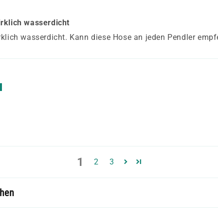
rklich wasserdicht
rklich wasserdicht. Kann diese Hose an jeden Pendler empf
1
2
3
chen