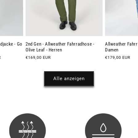
adjacke - Go
2nd Gen - Allweather Fahrradhose -
Allweather Fahrra
Olive Leaf - Herren
Damen
is
R
Normaler
€169,00 EUR
Normaler
€179,00 EUR
Preis
Preis
Alle anzeigen