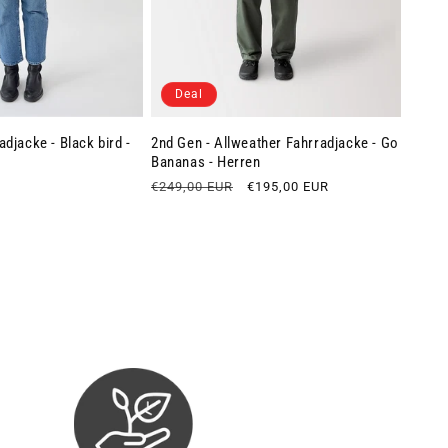
Deal
djacke - Black bird -
2nd Gen - Allweather Fahrradjacke - Go
Bananas - Herren
Normaler
€249,00 EUR
Verkaufspreis
€195,00 EUR
Preis