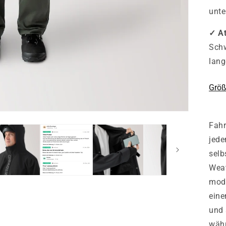
unte
✓ At
Schw
lang
Größ
Fahr
jede
selb
Weat
mode
eine
und 
währ