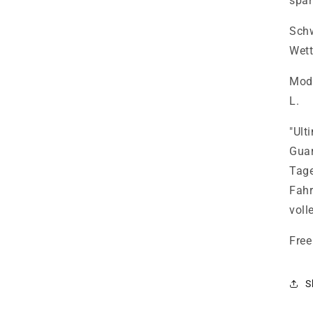
spar
Schw
Wett
Mode
L.
"Ult
Guar
Tage
Fahr
voll
Free
S