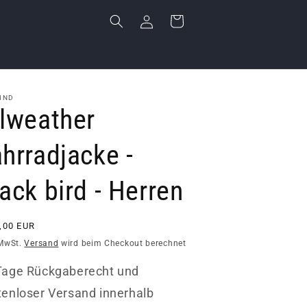
Einloggen
Warenkorb
IND
llweather
hrradjacke -
ack bird - Herren
aler
,00 EUR
s
 MwSt.
Versand
wird beim Checkout berechnet
Tage Rückgaberecht und
tenloser Versand innerhalb