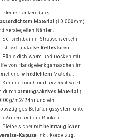
Bleibe trocken dank
asserdichtem Material
(10.000mm)
nd versiegelten Nähten.
Sei sichtbar im Strassenverkehr
urch extra
starke Reflektoren
.
Fühle dich warm und trocken mit
ilfe von Handgelenkgamaschen im
rmel und
winddichtem
Material.
Komme frisch und unverschwitzt
n durch
atmungsaktives Material
(
.000g/m2/24h
) und ein
rosszügiges Belüftungssystem unter
en Armen und am Rücken.
Bleibe sicher mit
helmtauglicher
versize-Kapuze
inkl. Kordelzug.