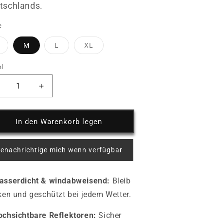
tschlands.
e
Variante
Variante
Variante
M
L
XL
ausverkauft
ausverkauft
ausverkauft
oder
oder
oder
nicht
nicht
nicht
l
verfügbar
verfügbar
verfügbar
erringere
Erhöhe
ie
die
enge
Menge
ür
für
In den Warenkorb legen
llweather
Allweather
ahrradjacke
Fahrradjacke
enachrichtige mich wenn verfügbar
-
lack
Black
ird
bird
asserdicht & windabweisend:
Bleib
-
erren
Herren
ken und geschützt bei jedem Wetter.
chsichtbare Reflektoren:
Sicher