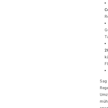
C
R
G
T
2
k
F
Sag 
Reg
Umzi
mühe