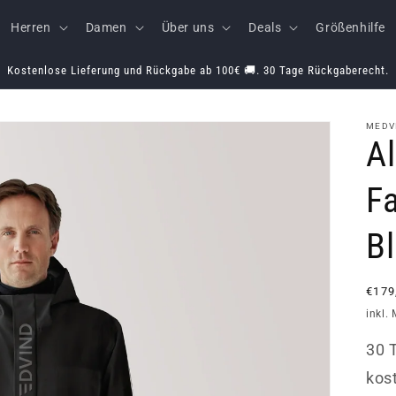
Herren
Damen
Über uns
Deals
Größenhilfe
Kostenlose Lieferung und Rückgabe ab 100€ 🚚. 30 Tage Rückgaberecht.
MEDV
A
Fa
Bl
Norm
€179
Prei
inkl.
30 
kos