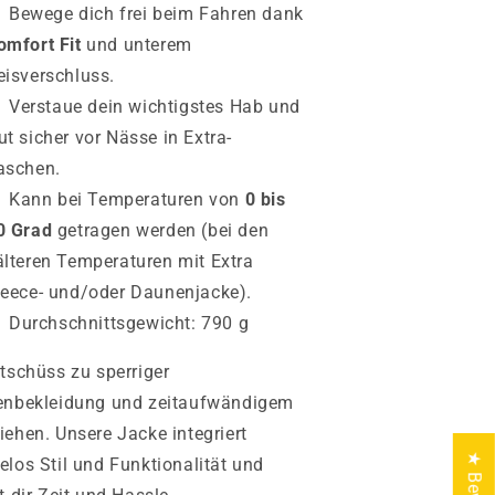
Bewege dich frei beim Fahren dank
omfort
Fit
und unterem
eisverschluss.
Verstaue dein wichtigstes Hab und
ut sicher vor Nässe in Extra-
aschen.
Kann bei Temperaturen von
0 bis
0 Grad
getragen werden (bei den
älteren Temperaturen mit Extra
leece- und/oder Daunenjacke).
Durchschnittsgewicht: 790 g
tschüss zu sperriger
enbekleidung und zeitaufwändigem
ehen. Unsere Jacke integriert
los Stil und Funktionalität und