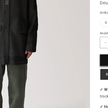
Deu
Größ
S
Anzah
V
d
M
f
A
F
B
-
B
b
✓ W
-
H
troc
✓ Ho