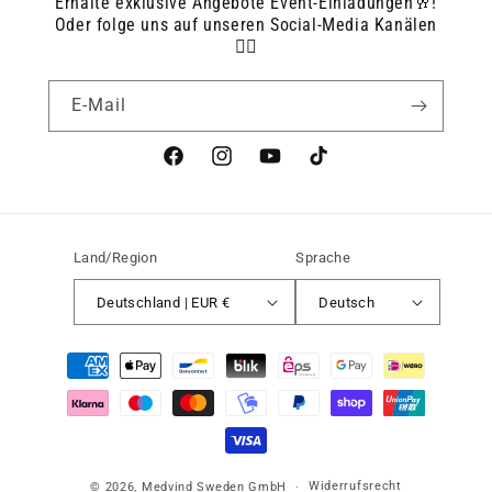
Erhalte exklusive Angebote Event-Einladungen🥂!
Oder folge uns auf unseren Social-Media Kanälen
👇🏻
E-Mail
Facebook
Instagram
YouTube
TikTok
Land/Region
Sprache
Deutschland | EUR €
Deutsch
Zahlungsmethoden
Widerrufsrecht
© 2026,
Medvind Sweden GmbH