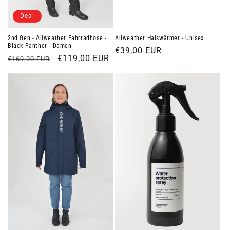
Deal
2nd Gen - Allweather Fahrradhose -
Allweather Halswärmer - Unisex
Black Panther - Damen
Normaler
€39,00 EUR
Normaler
Verkaufspreis
€119,00 EUR
€169,00 EUR
Preis
Preis