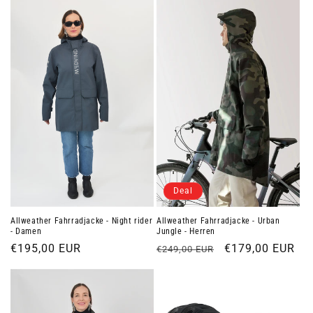
Deal
Allweather Fahrradjacke - Night rider
Allweather Fahrradjacke - Urban
- Damen
Jungle - Herren
Normaler
€195,00 EUR
Normaler
Verkaufspreis
€179,00 EUR
€249,00 EUR
Preis
Preis