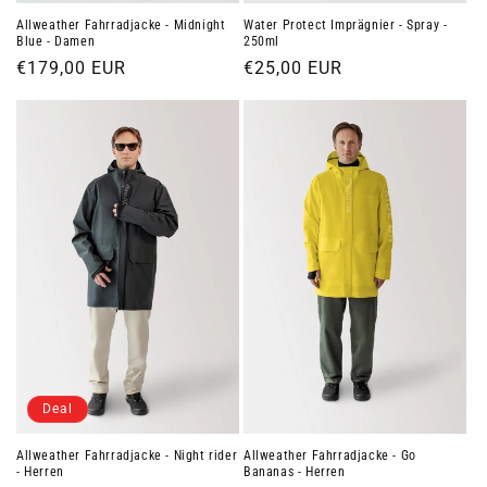
Allweather Fahrradjacke - Midnight
Water Protect Imprägnier - Spray -
Blue - Damen
250ml
Normaler
€179,00 EUR
Normaler
€25,00 EUR
Preis
Preis
Deal
Allweather Fahrradjacke - Night rider
Allweather Fahrradjacke - Go
- Herren
Bananas - Herren