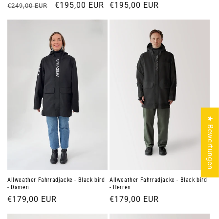
Normaler
Verkaufspreis
€195,00 EUR
Normaler
€195,00 EUR
€249,00 EUR
Preis
Preis
★ Bewertungen
Allweather Fahrradjacke - Black bird
Allweather Fahrradjacke - Black bird
- Damen
- Herren
Normaler
€179,00 EUR
Normaler
€179,00 EUR
Preis
Preis