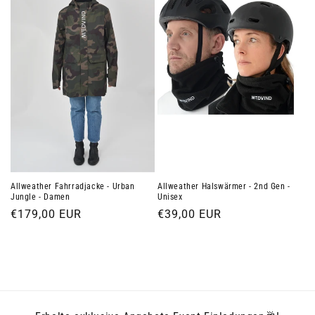
Allweather Fahrradjacke - Urban
Allweather Halswärmer - 2nd Gen -
Jungle - Damen
Unisex
Normaler
€179,00 EUR
Normaler
€39,00 EUR
Preis
Preis