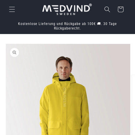
Direkt
zum
Warenkorb
Inhalt
Kostenlose Lieferung und Rückgabe ab 100€ 🚚. 30 Tage
Rückgaberecht.
oduktinformationen
ringen