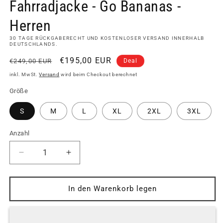
Fahrradjacke - Go Bananas -
Herren
30 TAGE RÜCKGABERECHT UND KOSTENLOSER VERSAND INNERHALB
DEUTSCHLANDS.
Normaler
Verkaufspreis
€195,00 EUR
€249,00 EUR
Deal
Preis
inkl. MwSt.
Versand
wird beim Checkout berechnet
Größe
S
M
L
XL
2XL
3XL
Anzahl
Verringere
Erhöhe
die
die
Menge
Menge
für
für
In den Warenkorb legen
2nd
2nd
Gen
Gen
-
-