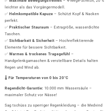
✅
Maximale Bewegungsfreiheit
– 4-Wege-Stretch, 20 %
leichter als das Vorgängermodell.
✅
Helmkompatible Kapuze
– Schützt Kopf & Nacken
perfekt.
✅
Praktischer Stauraum
– Extragröße, wasserdichte
Taschen.
✅
Sichtbarkeit & Sicherheit
– Hochreflektierende
Elemente für bessere Sichtbarkeit.
✅
Warmes & trockenes Tragegefühl
–
Handgelenkgamaschen & verstellbare Details halten
Regen und Wind ab.
🌡
Für Temperaturen von 0 bis 20°C
Regendicht-Garantie:
10.000 mm Wassersäule –
maximaler Schutz vor Nässe!
Sag tschüss zu sperriger Regenkleidung – die Medvind