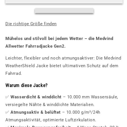
Allweather
Allweather
Fahrradjacke
Fahrradjacke
-
-
Go
Go
Die richtige Größe finden
Bananas
Bananas
-
-
Mühelos und stilvoll bei jedem Wetter – die Medvind
Herren
Herren
Allwetter Fahrradjacke Gen2.
Leichter, flexibler und noch atmungsaktiver: Die Medvind
WeatherShield Jacke bietet ultimativen Schutz auf dem
Fahrrad.
Warum diese Jacke?
✅
Wasserdicht & winddicht
– 10.000 mm Wassersäule,
versiegelte Nähte & winddichte Materialien.
✅
Atmungsaktiv & belüftet
– 10.000 g/m²/24h
Atmungsaktivität, optimierte Luftzirkulation.