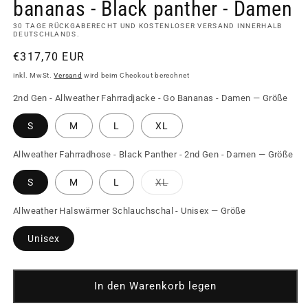
bananas - Black panther - Damen
30 TAGE RÜCKGABERECHT UND KOSTENLOSER VERSAND INNERHALB
DEUTSCHLANDS.
Normaler
€317,70 EUR
Preis
inkl. MwSt.
Versand
wird beim Checkout berechnet
2nd Gen - Allweather Fahrradjacke - Go Bananas - Damen — Größe
S
M
L
XL
Allweather Fahrradhose - Black Panther - 2nd Gen - Damen — Größe
Variante
S
M
L
XL
ausverkauft
oder
nicht
Allweather Halswärmer Schlauchschal - Unisex — Größe
verfügbar
Unisex
In den Warenkorb legen