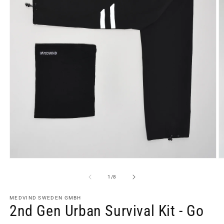
Medien
M
1
2
in
in
von
1
/
8
Modal
M
öffnen
ö
MEDVIND SWEDEN GMBH
2nd Gen Urban Survival Kit - Go