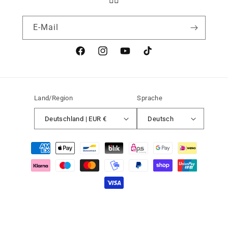
👇🏻
E-Mail
Facebook
Instagram
YouTube
TikTok
Land/Region
Sprache
Deutschland | EUR €
Deutsch
Zahlungsmethoden
Widerrufsrecht
© 2026,
Medvind Sweden GmbH
Datenschutzerklärung
AGB
Versand
Kontaktinformationen