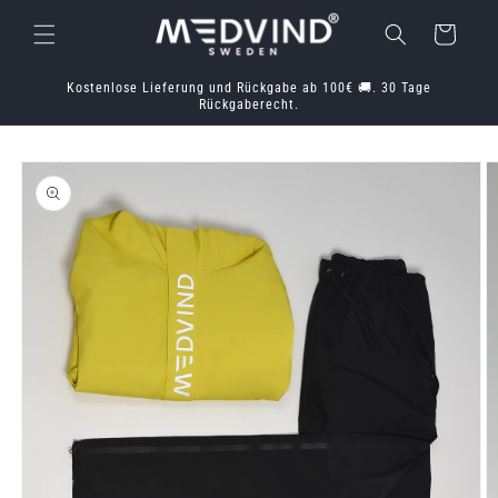
Direkt
zum
Warenkorb
Inhalt
Kostenlose Lieferung und Rückgabe ab 100€ 🚚. 30 Tage
Rückgaberecht.
oduktinformationen
ringen