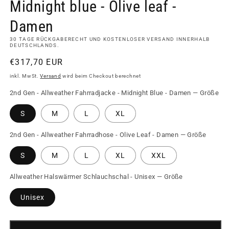
Midnight blue - Olive leaf -
Damen
30 TAGE RÜCKGABERECHT UND KOSTENLOSER VERSAND INNERHALB
DEUTSCHLANDS.
Normaler
€317,70 EUR
Preis
inkl. MwSt.
Versand
wird beim Checkout berechnet
2nd Gen - Allweather Fahrradjacke - Midnight Blue - Damen — Größe
S
M
L
XL
2nd Gen - Allweather Fahrradhose - Olive Leaf - Damen — Größe
S
M
L
XL
XXL
Allweather Halswärmer Schlauchschal - Unisex — Größe
Unisex