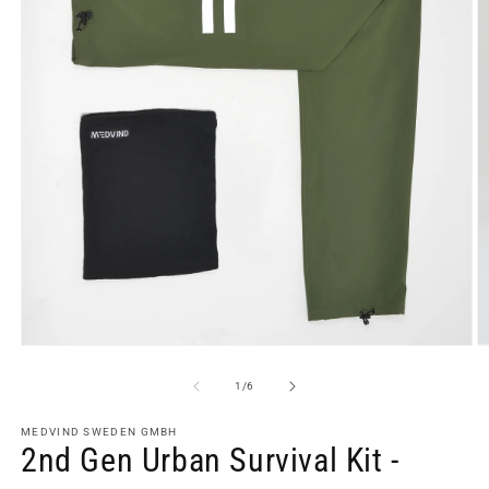
Medien
M
1
2
in
in
von
1
/
6
Modal
M
öffnen
ö
MEDVIND SWEDEN GMBH
2nd Gen Urban Survival Kit -