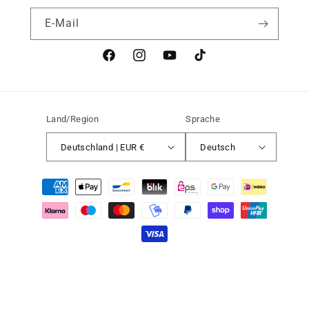
E-Mail
Facebook
Instagram
YouTube
TikTok
Land/Region
Sprache
Deutschland | EUR €
Deutsch
Zahlungsmethoden
Widerrufsrecht
© 2026,
Medvind Sweden GmbH
Datenschutzerklärung
AGB
Versand
Kontaktinformationen
Impressum