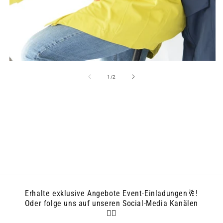
von
1
/
2
Erhalte exklusive Angebote Event-Einladungen🥂!
Oder folge uns auf unseren Social-Media Kanälen
👇🏻